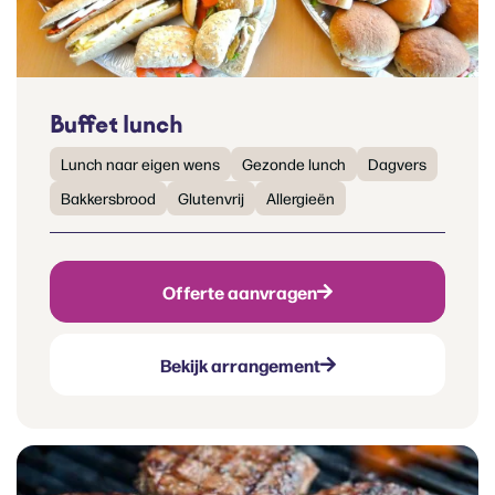
Buffet lunch
Lunch naar eigen wens
Gezonde lunch
Dagvers
Bakkersbrood
Glutenvrij
Allergieën
Offerte aanvragen
Bekijk arrangement