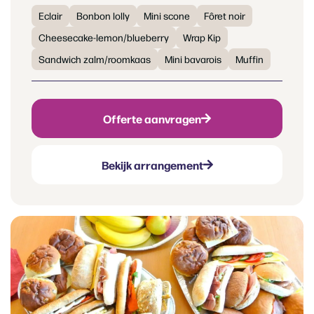
Eclair
Bonbon lolly
Mini scone
Fôret noir
Cheesecake-lemon/blueberry
Wrap Kip
Sandwich zalm/roomkaas
Mini bavarois
Muffin
Offerte aanvragen
Bekijk arrangement