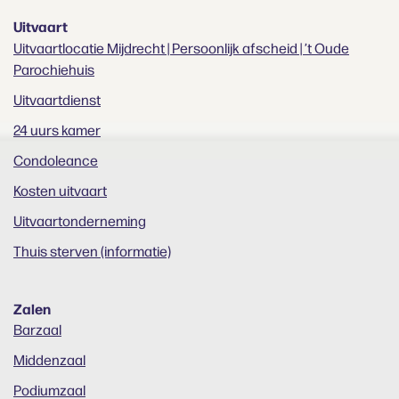
Uitvaart
Uitvaartlocatie Mijdrecht | Persoonlijk afscheid | ’t Oude
Parochiehuis
Uitvaartdienst
24 uurs kamer
Condoleance
Kosten uitvaart
Uitvaartonderneming
Thuis sterven (informatie)
Zalen
Barzaal
Middenzaal
Podiumzaal