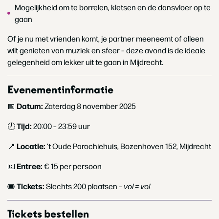
Mogelijkheid om te borrelen, kletsen en de dansvloer op te
gaan
Of je nu met vrienden komt, je partner meeneemt of alleen
wilt genieten van muziek en sfeer – deze avond is de ideale
gelegenheid om lekker uit te gaan in Mijdrecht.
Evenementinformatie
Datum:
📅
Zaterdag 8 november 2025
Tijd:
🕗
20:00 – 23:59 uur
Locatie:
📍
’t Oude Parochiehuis, Bozenhoven 152, Mijdrecht
Entree:
💶
€ 15 per persoon
Tickets:
🎟
Slechts 200 plaatsen –
vol = vol
Tickets bestellen