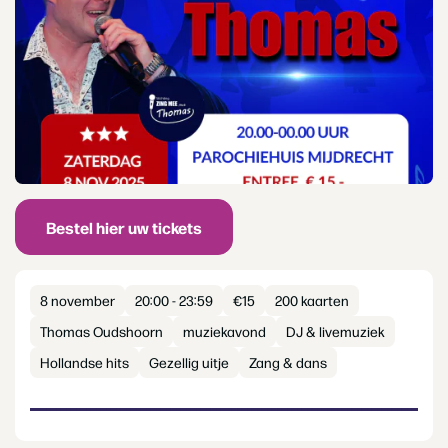
Bestel hier uw tickets
8 november
20:00 - 23:59
€15
200 kaarten
Thomas Oudshoorn
muziekavond
DJ & livemuziek
Hollandse hits
Gezellig uitje
Zang & dans