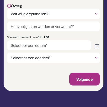
Overig
Wat
wil
je
Hoeveel
organiseren?
gasten
(Vereist)
worden
Voer een nummer in van
1
tot
250
.
er
Datum
(Vereist)
verwacht?
(Vereist)
Dagdeel
Volgende