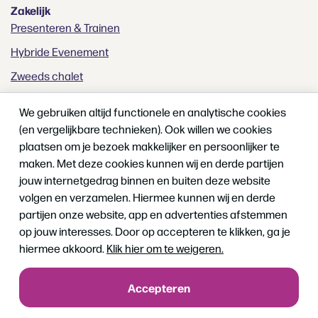
Zakelijk
Presenteren & Trainen
Hybride Evenement
Zweeds chalet
Vergaderen
We gebruiken altijd functionele en analytische cookies
(en vergelijkbare technieken). Ook willen we cookies
Particulier
plaatsen om je bezoek makkelijker en persoonlijker te
Babyshower/ kinderverjaardag
maken. Met deze cookies kunnen wij en derde partijen
jouw internetgedrag binnen en buiten deze website
Verjaardagen en partijen
volgen en verzamelen. Hiermee kunnen wij en derde
Huwelijksfeest
partijen onze website, app en advertenties afstemmen
op jouw interesses. Door op accepteren te klikken, ga je
Kinderpartij
hiermee akkoord.
Klik hier om te weigeren.
Reünie
Trouwen
Accepteren