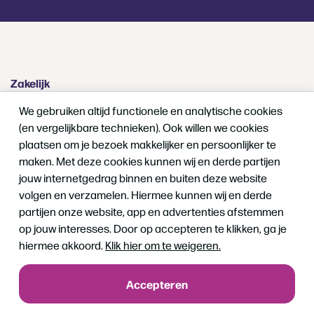
Zakelijk
Presenteren & Trainen
We gebruiken altijd functionele en analytische cookies
Hybride Evenement
(en vergelijkbare technieken). Ook willen we cookies
plaatsen om je bezoek makkelijker en persoonlijker te
Zweeds chalet
maken. Met deze cookies kunnen wij en derde partijen
Vergaderen
jouw internetgedrag binnen en buiten deze website
volgen en verzamelen. Hiermee kunnen wij en derde
partijen onze website, app en advertenties afstemmen
Particulier
op jouw interesses. Door op accepteren te klikken, ga je
Babyshower/ kinderverjaardag
hiermee akkoord.
Klik hier om te weigeren.
Verjaardagen en partijen
Huwelijksfeest
Accepteren
Kinderpartij