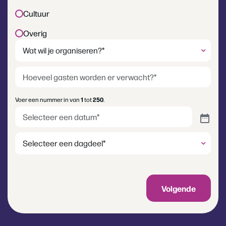
Cultuur
Overig
Wat
wil
je
Hoeveel
organiseren?
gasten
(Vereist)
worden
Voer een nummer in van
1
tot
250
.
er
Datum
(Vereist)
verwacht?
(Vereist)
Dagdeel
Volgende