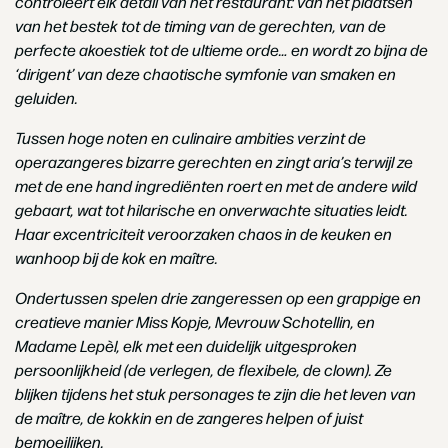
controleert elk detail
van het restaurant: van het plaatsen
van het bestek tot de timing van
de gerechten, van de
perfecte akoestiek tot de ultieme orde… en
wordt zo bijna de
‘dirigent’ van deze chaotische symfonie van smaken
en
geluiden.
Tussen hoge noten en culinaire ambities verzint de
operazangeres bizarre
gerechten en zingt aria’s terwijl ze
met de ene hand ingrediënten roert en
met de andere wild
gebaart, wat tot hilarische en onverwachte situaties
leidt.
Haar excentriciteit veroorzaken chaos in de keuken en
wanhoop bij
de kok en maître.
Ondertussen spelen drie zangeressen op een grappige en
creatieve manier
Miss Kopje, Mevrouw Schotellin, en
Madame Lepèl, elk met een duidelijk
uitgesproken
persoonlijkheid (de verlegen, de flexibele, de clown). Ze
blijken tijdens het stuk personages te zijn die het leven van
de maître, de
kokkin en de zangeres helpen of juist
bemoeilijken.