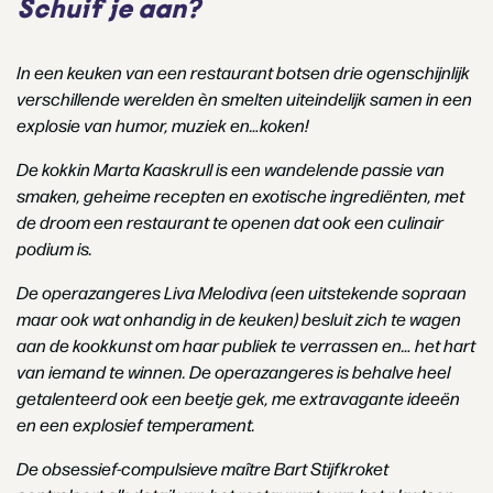
Schuif je aan?
In een keuken van een restaurant botsen drie ogenschijnlijk
verschillende
werelden èn smelten uiteindelijk samen in een
explosie van humor, muziek en…
koken!
De kokkin Marta Kaaskrull is een wandelende passie van
smaken,
geheime recepten en exotische ingrediënten, met
de droom een
restaurant te openen dat ook een culinair
podium is.
De operazangeres Liva Melodiva (een uitstekende sopraan
maar ook
wat onhandig in de keuken) besluit zich te wagen
aan de kookkunst om
haar publiek te verrassen en… het hart
van iemand te winnen. De
operazangeres is behalve heel
getalenteerd ook een beetje gek, me
extravagante ideeën
en een explosief temperament.
De obsessief-compulsieve maître Bart Stijfkroket