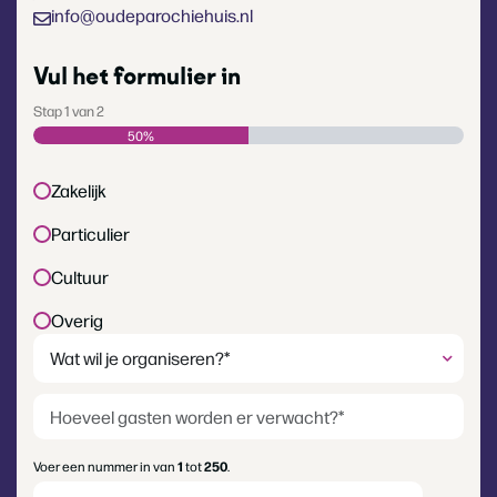
info@oudeparochiehuis.nl
Vul het formulier in
Stap
1
van
2
50%
Type
Zakelijk
klant
(Vereist)
Particulier
Cultuur
Overig
Wat
wil
je
Hoeveel
organiseren?
gasten
(Vereist)
worden
Voer een nummer in van
1
tot
250
.
er
Datum
(Vereist)
verwacht?