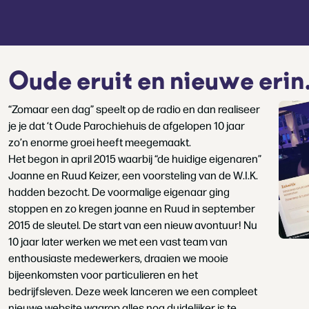
Oude eruit en nieuwe erin
“Zomaar een dag” speelt op de radio en dan realiseer
je je dat ‘t Oude Parochiehuis de afgelopen 10 jaar
zo’n enorme groei heeft meegemaakt.
Het begon in april 2015 waarbij “de huidige eigenaren”
Joanne en Ruud Keizer, een voorsteling van de W.I.K.
hadden bezocht. De voormalige eigenaar ging
stoppen en zo kregen joanne en Ruud in september
2015 de sleutel. De start van een nieuw avontuur! Nu
10 jaar later werken we met een vast team van
enthousiaste medewerkers, draaien we mooie
bijeenkomsten voor particulieren en het
bedrijfsleven. Deze week lanceren we een compleet
nieuwe website waarop alles nog duidelijker is te