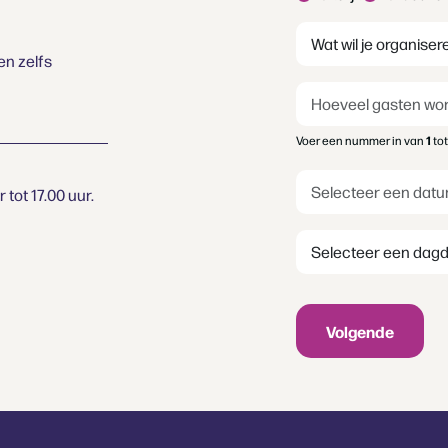
klant
(Vereist)
Wat
wil
en zelfs
je
Hoeveel
organiseren?
gasten
(Vereist)
worden
Voer een nummer in van
1
to
er
verwacht?
Datum
(Vereist)
tot 17.00 uur.
(Vereist)
Dagdeel
Volgende