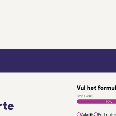
Vul het formul
Stap
1
van
2
rte
50%
Type
Zakelijk
Particulie