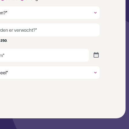
t
250
.