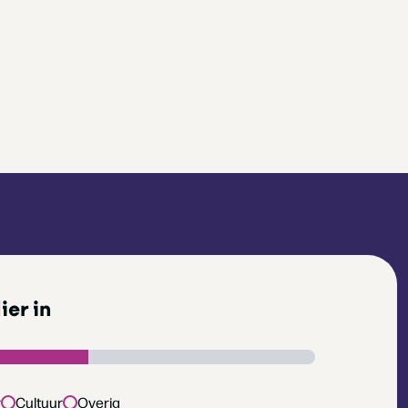
ier in
r
Cultuur
Overig