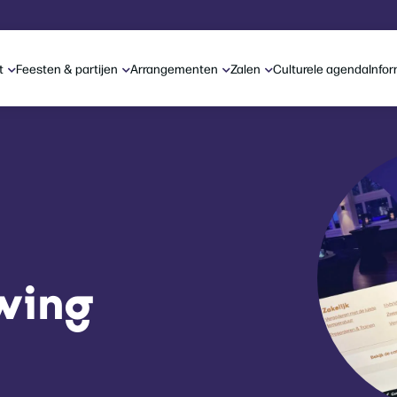
t
Feesten & partijen
Arrangementen
Zalen
Culturele agenda
Info
uwing